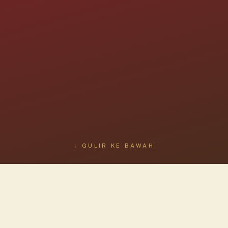
↓ GULIR KE BAWAH
NASKAH BERSEJARAH