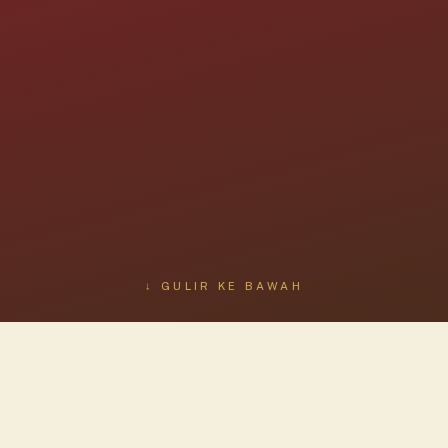
↓ GULIR KE BAWAH
NASKAH BERSEJARAH