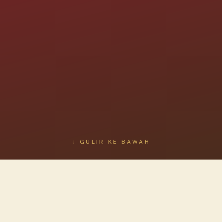
↓ GULIR KE BAWAH
NASKAH BERSEJARAH