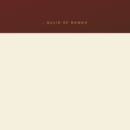
↓ GULIR KE BAWAH
NASKAH BERSEJARAH
s Proklamasi Kemerde
ndonesia dengan ini menjatakan kemerdekaan Indonesia