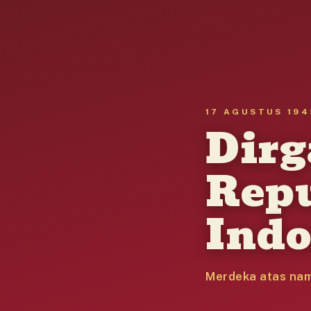
17 AGUSTUS 194
Dir
Rep
Indo
Merdeka atas nam