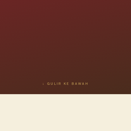
↓ GULIR KE BAWAH
NASKAH BERSEJARAH